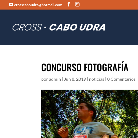
crosscaboudra@hotmail.com
CONCURSO FOTOGRAFÍA
por
admin
|
Jun 8, 2019
|
noticias
|
0 Comentarios