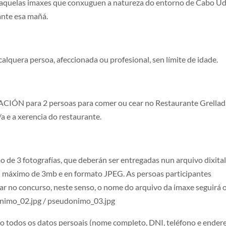
 aquelas imaxes que conxuguen a natureza do entorno de Cabo U
ante esa mañá.
calquera persoa, afeccionada ou profesional, sen límite de idade.
ACIÓN para 2 persoas para comer ou cear no Restaurante Grellad
a e a xerencia do restaurante.
 de 3 fotografías, que deberán ser entregadas nun arquivo dixita
 máximo de 3mb e en formato JPEG. As persoas participantes
ar no concurso, neste senso, o nome do arquivo da imaxe seguirá 
onimo_02.jpg / pseudonimo_03.jpg
o todos os datos persoais (nome completo, DNI, teléfono e ender