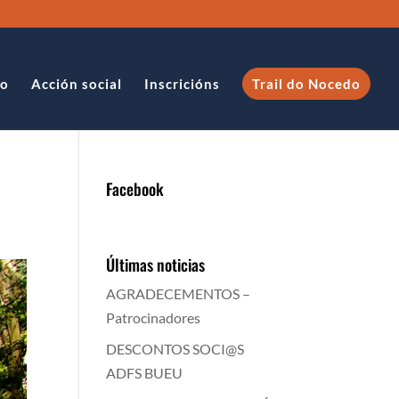
to
Acción social
Inscricións
Trail do Nocedo
Facebook
Últimas noticias
AGRADECEMENTOS –
Patrocinadores
DESCONTOS SOCI@S
ADFS BUEU