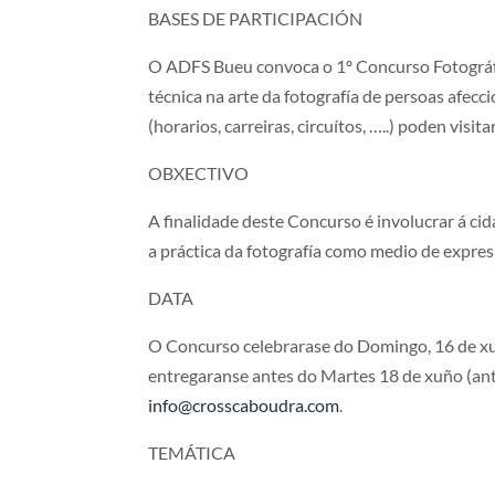
BASES DE PARTICIPACIÓN
O ADFS Bueu convoca o 1º Concurso Fotográfic
técnica na arte da fotografía de persoas afecc
(horarios, carreiras, circuítos, …..) poden visi
OBXECTIVO
A finalidade deste Concurso é involucrar á c
a práctica da fotografía como medio de expres
DATA
O Concurso celebrarase do Domingo, 16 de xuñ
entregaranse antes do Martes 18 de xuño (ante
info@crosscaboudra.com
.
TEMÁTICA