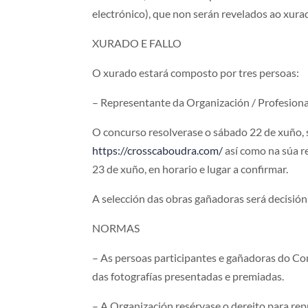
electrónico), que non serán revelados ao xura
XURADO E FALLO
O xurado estará composto por tres persoas:
– Representante da Organización / Profesional
O concurso resolverase o sábado 22 de xuño, 
https://crosscaboudra.com/
así como na súa r
23 de xuño, en horario e lugar a confirmar.
A selección das obras gañadoras será decisión 
NORMAS
– As persoas participantes e gañadoras do Co
das fotografías presentadas e premiadas.
– A Organización resérvase o dereito para rep