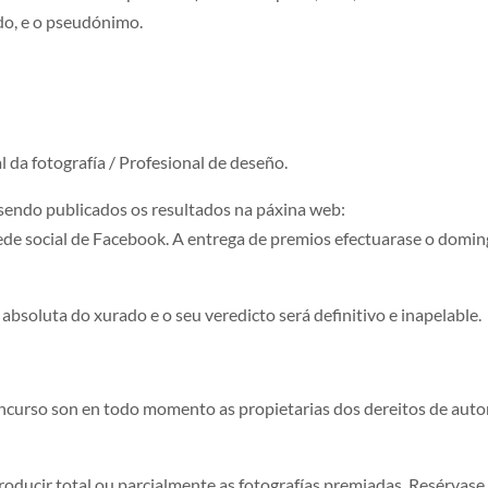
do, e o pseudónimo.
 da fotografía / Profesional de deseño.
sendo publicados os resultados na páxina web:
ede social de Facebook. A entrega de premios efectuarase o domi
absoluta do xurado e o seu veredicto será definitivo e inapelable.
ncurso son en todo momento as propietarias dos dereitos de auto
roducir total ou parcialmente as fotografías premiadas. Resérvase