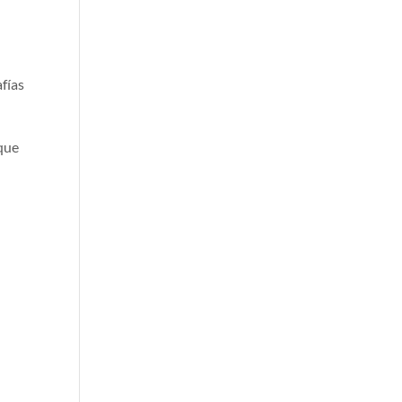
fías
 que