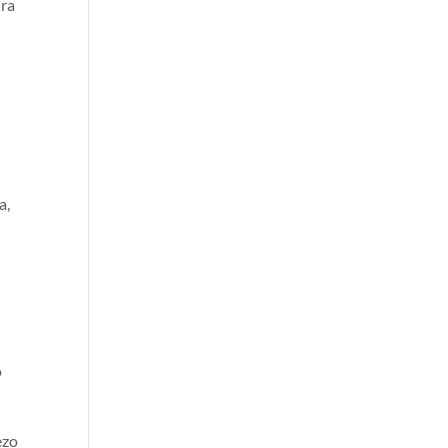
dra
a,
l
o
ezo