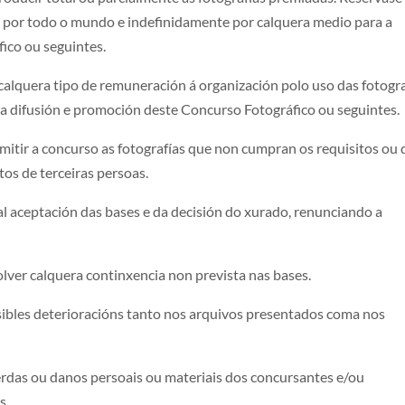
ón por todo o mundo e indefinidamente por calquera medio para a
ico ou seguintes.
calquera tipo de remuneración á organización polo uso das fotogra
a a difusión e promoción deste Concurso Fotográfico ou seguintes.
mitir a concurso as fotografías que non cumpran os requisitos ou
tos de terceiras persoas.
tal aceptación das bases e da decisión do xurado, renunciando a
olver calquera continxencia non prevista nas bases.
sibles deterioracións tanto nos arquivos presentados coma nos
erdas ou danos persoais ou materiais dos concursantes e/ou
s.