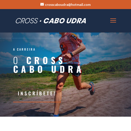
crosscaboudra@hotmail.com
A CARREIRA
O
CROSS
CABO UDRA
INSCRÍBETE!