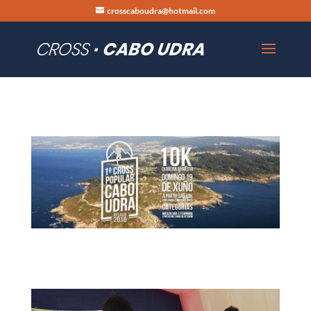
crosscaboudra@hotmail.com